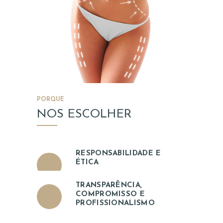
S
U
A
A
V
A
L
PORQUE
NOS ESCOLHER
I
A
Ç
RESPONSABILIDADE E
Ã
ÉTICA
O
TRANSPARÊNCIA,
COMPROMISSO E
PROFISSIONALISMO