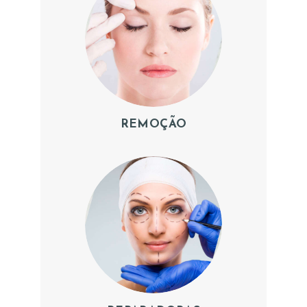
O
S
P
R
O
C
REMOÇÃO
E
D
I
M
E
N
T
O
S