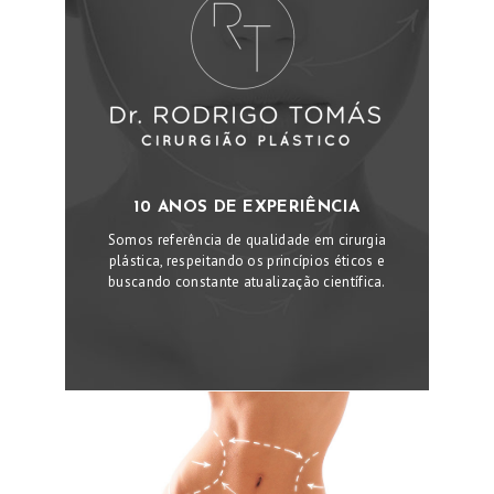
H
E
R
E
Q
U
10 ANOS DE EXPERIÊNCIA
I
Somos referência de qualidade em cirurgia
P
plástica, respeitando os princípios éticos e
E
buscando constante atualização científica.
M
A
R
Q
U
E