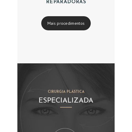
REPARADORAS
P
O
Mais procedimentos
R
Q
U
E
N
O
S
E
CIRURGIA PLÁSTICA
S
ESPECIALIZADA
C
O
L