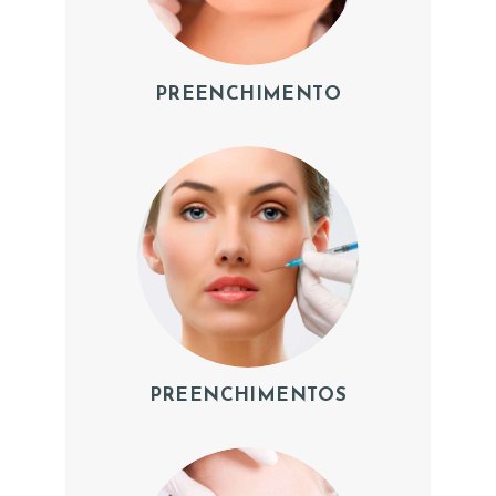
PREENCHIMENTO
H
O
M
E
Q
U
E
M
PREENCHIMENTOS
S
O
M