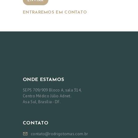
ENVIAR
ENTRAREMOS EM CONTATO
ONDE ESTAMOS
SEPS 709/909 Bloco A, sala 314,
Centro Médico Júlio Adnet.
Asa Sul, Brasília - DF.
CONTATO
contato@rodrigotomas.com.br